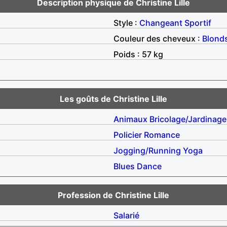
Description physique de Christine Lille
Style :
Changeant
Sportif
Couleur des cheveux :
Blond
Poids : 57 kg
Les goûts de Christine Lille
Animaux
Bricolage/Jardinage
Policier
Romance
Jogging/Running
Yoga
Blues
Dance
Profession de Christine Lille
Salarié