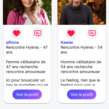
elfinne
Xawier
Rencontre Hyères - 47
Rencontre Hyères - 54
ans
ans
Femme célibataire de
Homme célibataire de
47 ans recherche
54 ans recherche
rencontre amoureuse
rencontre amoureuse
Ici pour bousculer un
Le feeling, rien que le
peu le quotidien qui ne
feeling pour voir si
nous permet pas
l'on se plait. Une
Voir le profil
Voir le profil
toujours de prendre le
rencontre pour boire
temps de vivre et de
un verre ou faire une
faire réellement
petite balade et nous