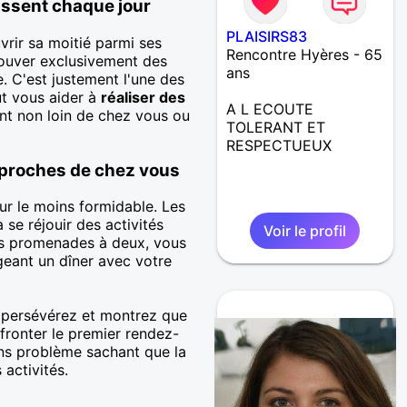
issent chaque jour
PLAISIRS83
rir sa moitié parmi ses
Rencontre Hyères - 65
trouver exclusivement des
ans
e. C'est justement l'une des
ut vous aider à
réaliser des
A L ECOUTE
nt non loin de chez vous ou
TOLERANT ET
RESPECTUEUX
 proches de chez vous
ur le moins formidable. Les
 se réjouir des activités
Voir le profil
es promenades à deux, vous
geant un dîner avec votre
 persévérez et montrez que
fronter le premier rendez-
ans problème sachant que la
 activités.