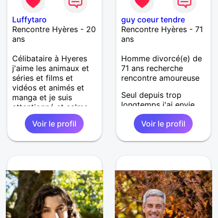
Luffytaro
guy coeur tendre
Rencontre Hyères - 20
Rencontre Hyères - 71
ans
ans
Célibataire à Hyeres
Homme divorcé(e) de
j'aime les animaux et
71 ans recherche
séries et films et
rencontre amoureuse
vidéos et animés et
Seul depuis trop
manga et je suis
longtemps j'ai envie
attentionné et calme
d'une belle histoire...
et honnête et sincère
Voir le profil
Voir le profil
La vie est faite pour
et gentille j'ai 19 ans
être partagée...
Attentionné, sincère et
aimant la complicité je
crois encore au
bonheur...