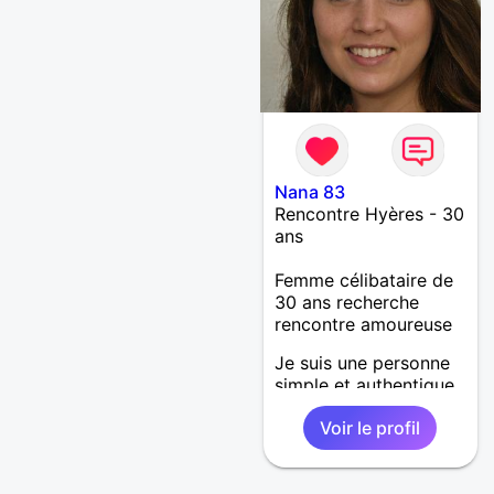
Nana 83
Rencontre Hyères - 30
ans
Femme célibataire de
30 ans recherche
rencontre amoureuse
Je suis une personne
simple et authentique,
plutôt de nature
Voir le profil
curieuse. Je suis
toujours optimiste ça
me permet d'avancer