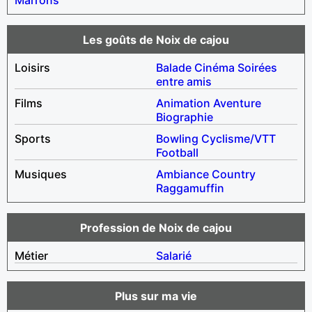
Les goûts de Noix de cajou
Loisirs
Balade
Cinéma
Soirées
entre amis
Films
Animation
Aventure
Biographie
Sports
Bowling
Cyclisme/VTT
Football
Musiques
Ambiance
Country
Raggamuffin
Profession de Noix de cajou
Métier
Salarié
Plus sur ma vie