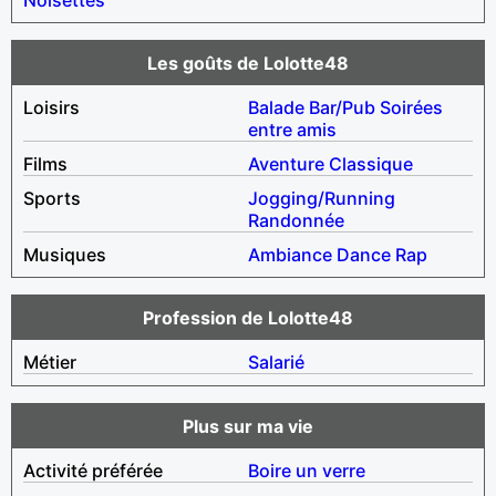
Les goûts de Lolotte48
Loisirs
Balade
Bar/Pub
Soirées
entre amis
Films
Aventure
Classique
Sports
Jogging/Running
Randonnée
Musiques
Ambiance
Dance
Rap
Profession de Lolotte48
Métier
Salarié
Plus sur ma vie
Activité préférée
Boire un verre