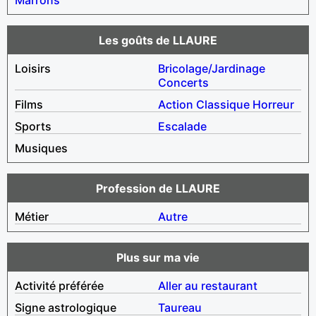
Les goûts de LLAURE
Loisirs
Bricolage/Jardinage
Concerts
Films
Action
Classique
Horreur
Sports
Escalade
Musiques
Profession de LLAURE
Métier
Autre
Plus sur ma vie
Activité préférée
Aller au restaurant
Signe astrologique
Taureau