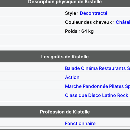
Description physique de Kistelle
Style :
Décontracté
Couleur des cheveux :
Châta
Poids : 64 kg
Les goûts de Kistelle
Balade
Cinéma
Restaurants
S
Action
Marche
Randonnée
Pilates
Sp
Classique
Disco
Latino
Rock
Profession de Kistelle
Fonctionnaire