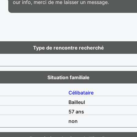
our info, merci de me laisser un message.
Type de rencontre recherché
Situation familiale
Célibataire
Bailleul
57 ans
non