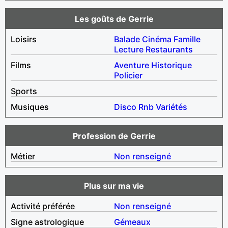
Les goûts de Gerrie
Loisirs
Balade
Cinéma
Famille
Lecture
Restaurants
Films
Aventure
Historique
Policier
Sports
Musiques
Disco
Rnb
Variétés
Profession de Gerrie
Métier
Non renseigné
Plus sur ma vie
Activité préférée
Non renseigné
Signe astrologique
Gémeaux